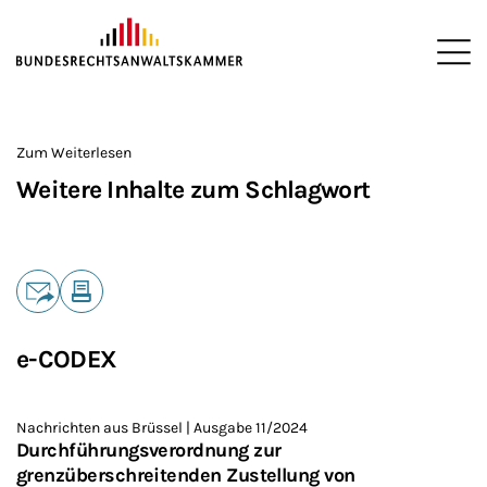
ZUM HAUPTINHALT SPRINGEN
Me
Sie befinden sich hier:
Startseite
>
Zum Weiterlesen
Weitere Inhalte zum Schlagwort
Teilen
E-Mail
Drucken
e-CODEX
Nachrichten aus Brüssel | Ausgabe 11/2024
Durchführungsverordnung zur
grenzüberschreitenden Zustellung von