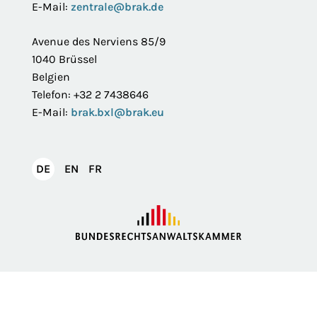
E-Mail:
zentrale@brak.de
Avenue des Nerviens 85/9
1040 Brüssel
Belgien
Telefon: +32 2 7438646
E-Mail:
brak.bxl@brak.eu
English
Français
DE
EN
FR
Deutsch
Impressum
Datenschutzerklärung
Privatsphäre
Erklärung zur Barrierefreiheit
Barriere melden
Intranet