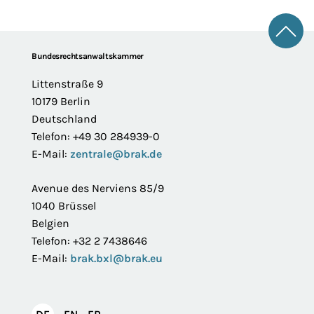
Zum 
Footer
Bundesrechtsanwaltskammer
Littenstraße 9
10179 Berlin
Deutschland
Telefon: +49 30 284939-0
E-Mail:
zentrale@brak.de
Avenue des Nerviens 85/9
1040 Brüssel
Belgien
Telefon: +32 2 7438646
E-Mail:
brak.bxl@brak.eu
English
Français