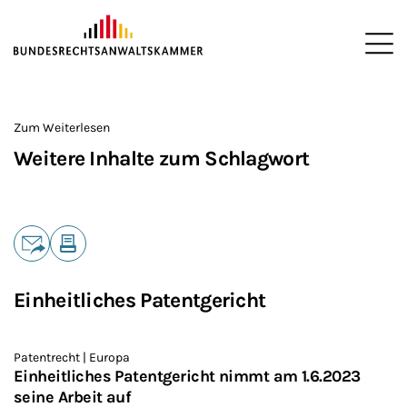
ZUM HAUPTINHALT SPRINGEN
Me
Sie befinden sich hier:
Startseite
>
Zum Weiterlesen
Weitere Inhalte zum Schlagwort
Teilen
E-Mail
Drucken
Einheitliches Patentgericht
Patentrecht | Europa
Einheitliches Patentgericht nimmt am 1.6.2023
seine Arbeit auf