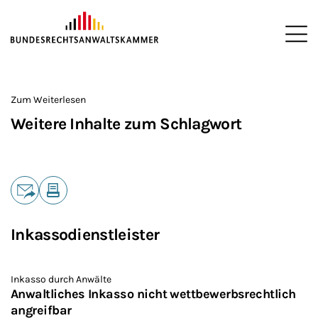
ZUM HAUPTINHALT SPRINGEN
Me
Sie befinden sich hier:
Startseite
>
Zum Weiterlesen
Weitere Inhalte zum Schlagwort
Teilen
E-Mail
Drucken
Inkassodienstleister
Inkasso durch Anwälte
Anwaltliches Inkasso nicht wettbewerbsrechtlich
angreifbar