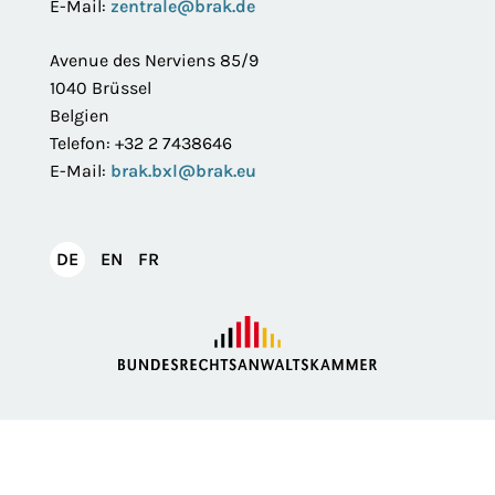
E-Mail:
zentrale@brak.de
Avenue des Nerviens 85/9
1040 Brüssel
Belgien
Telefon: +32 2 7438646
E-Mail:
brak.bxl@brak.eu
English
Français
DE
EN
FR
Deutsch
Impressum
Datenschutzerklärung
Privatsphäre
Erklärung zur Barrierefreiheit
Barriere melden
Intranet