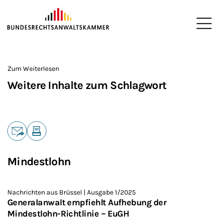
ZUM HAUPTINHALT SPRINGEN
Me
Sie befinden sich hier:
Startseite
>
Zum Weiterlesen
Weitere Inhalte zum Schlagwort
Teilen
E-Mail
Drucken
Mindestlohn
Nachrichten aus Brüssel | Ausgabe 1/2025
Generalanwalt empfiehlt Aufhebung der
Mindestlohn-Richtlinie – EuGH