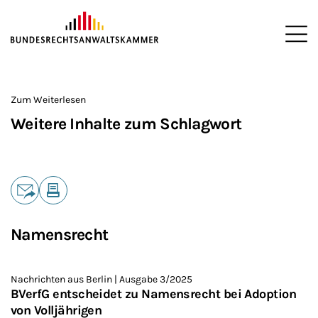
ZUM HAUPTINHALT SPRINGEN
Me
Sie befinden sich hier:
Startseite
>
Zum Weiterlesen
Weitere Inhalte zum Schlagwort
Teilen
E-Mail
Drucken
Namensrecht
Nachrichten aus Berlin | Ausgabe 3/2025
BVerfG entscheidet zu Namensrecht bei Adoption
von Volljährigen