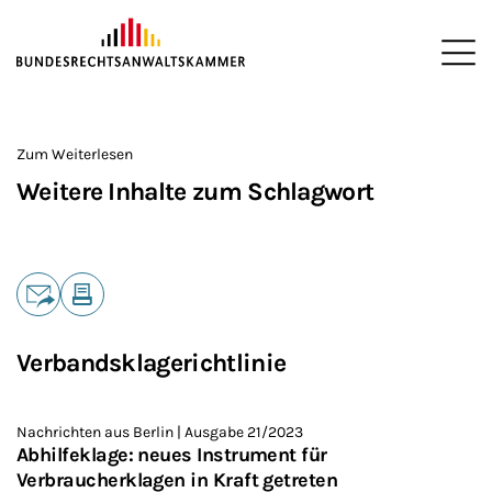
ZUM HAUPTINHALT SPRINGEN
Me
Sie befinden sich hier:
Startseite
>
Zum Weiterlesen
Weitere Inhalte zum Schlagwort
Teilen
E-Mail
Drucken
Verbandsklagerichtlinie
Nachrichten aus Berlin | Ausgabe 21/2023
Abhilfeklage: neues Instrument für
Verbraucherklagen in Kraft getreten