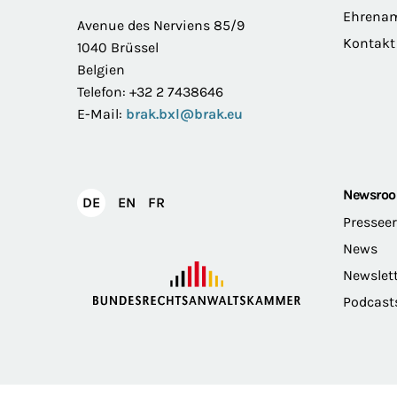
Ehrena
Avenue des Nerviens 85/9
Kontakt
1040 Brüssel
Belgien
Telefon: +32 2 7438646
E-Mail:
brak.bxl@brak.eu
Newsro
English
Français
DE
EN
FR
Deutsch
Pressee
News
Newslet
Podcast