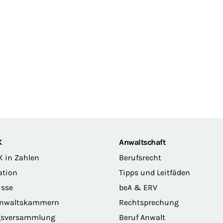
K
Anwaltschaft
K in Zahlen
Berufsrecht
ation
Tipps und Leitfäden
sse
beA & ERV
anwaltskammern
Rechtsprechung
gsversammlung
Beruf Anwalt