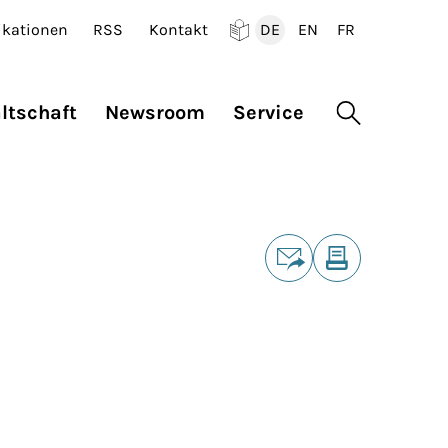
ikationen
RSS
Kontakt
DE
EN
FR
Deutsch
English
Francais
ltschaft
Newsroom
Service
Suche öffne
Teilen
E-Mail
Drucken