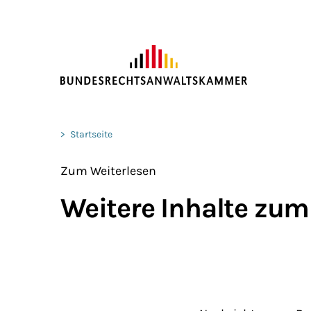
ZUM HAUPTINHALT SPRINGEN
Sie befinden sich hier:
>
Startseite
Zum Weiterlesen
Weitere Inhalte zum