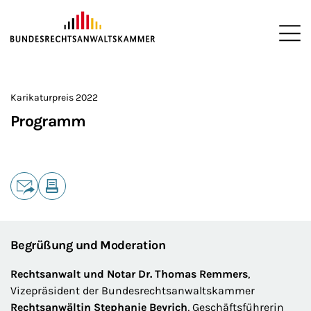
ZUM HAUPTINHALT SPRINGEN
Me
Sie befinden sich hier:
Startseite
Interessenvertretung
Veranstaltungen
Karikatur
>
>
>
>
Karikaturpreis 2022
Programm
Teilen
E-Mail
Drucken
Begrüßung und Moderation
Rechtsanwalt und Notar Dr. Thomas Remmers
,
Vizepräsident der Bundesrechtsanwaltskammer
Rechtsanwältin Stephanie Beyrich
, Geschäftsführerin