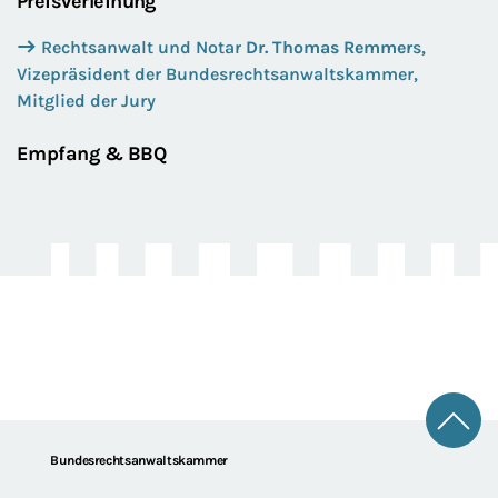
Preisverleihung
Rechtsanwalt und Notar
Dr. Thomas Remmer
s,
Vizepräsident der Bundesrechtsanwaltskammer,
Mitglied der Jury
Empfang & BBQ
Zum 
Footer
Bundesrechtsanwaltskammer