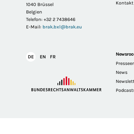
Kontakt
1040 Brüssel
Belgien
Telefon: +32 2 7438646
E-Mail:
brak.bxl@brak.eu
Newsro
English
Français
DE
EN
FR
Deutsch
Pressee
News
Newslet
Podcast