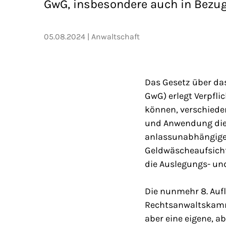
GwG, insbesondere auch in Bezu
05.08.2024
Anwaltschaft
Das Gesetz über da
GwG) erlegt Verpfl
können, verschiede
und Anwendung dies
anlassunabhängige
Geldwäscheaufsich
die Auslegungs- un
Die nunmehr 8. Auf
Rechtsanwaltskamme
aber eine eigene, a