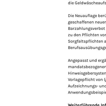
die Geldwäscheaufs
Die Neuauflage ber
geschaffenen neuen
Barzahlungsverbot 
zu den Pflichten v
Sorgfaltspflichten 
Berufsausübungsge
Angepasst und erg
mandatsbezogenen i
Hinweisgebersystem
Vorlagepflicht von
Aufzeichnungs- und
Anwendungsbeispie
Weiterführende In