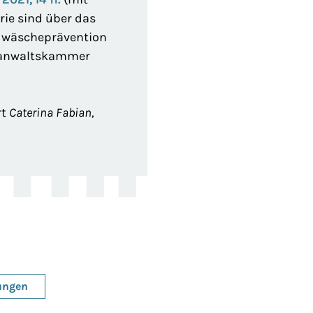
erie sind über das
ldwäscheprävention
sanwaltskammer
rt
Caterina Fabian,
ungen