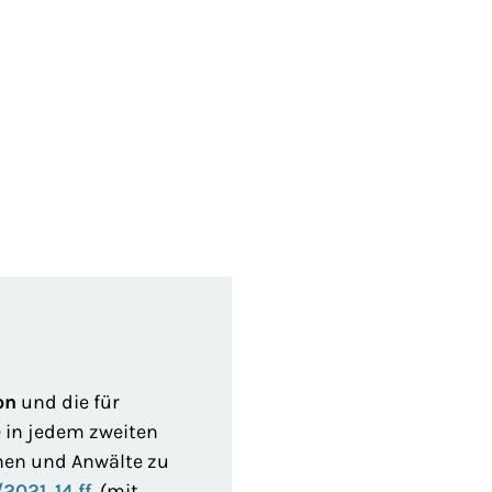
on
und die für
m
in jedem zweiten
nen und Anwälte zu
021, 14 ff.
(mit