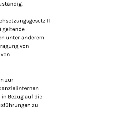
uständig.
chsetzungsgesetz II
3 geltende
gen unter anderem
tragung von
 von
n zur
kanzleiinternen
in Bezug auf die
Ausführungen zu