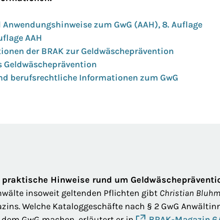
 Anwendungshinweise zum GwG (AAH), 8. Auflage
Auflage AAH
tionen der BRAK zur Geldwäscheprävention
 Geldwäscheprävention
nd berufsrechtliche Informationen zum GwG
 praktische Hinweise rund um Geldwäschepräventi
wälte insoweit geltenden Pflichten gibt
Christian Bluh
zins. Welche Kataloggeschäfte nach § 2 GwG Anwältin
h dem GwG machen, erläutert er in
BRAK-Magazin 6/2