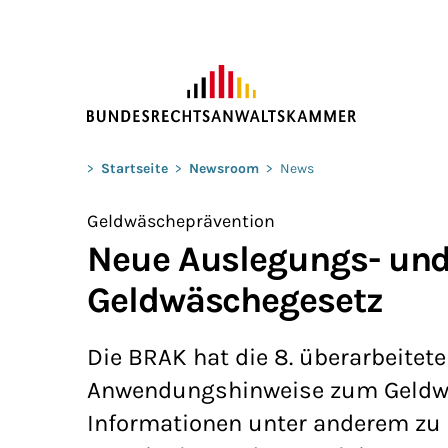
ZUM HAUPTINHALT SPRINGEN
Sie befinden sich hier:
>
Startseite
>
Newsroom
>
News
Geldwäscheprävention
Neue Auslegungs- un
Geldwäschegesetz
Die BRAK hat die 8. überarbeitet
Anwendungshinweise zum Geldwäsc
Informationen unter anderem zu