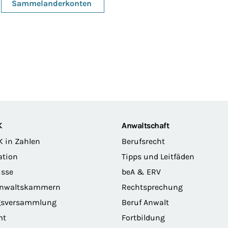
Sammelanderkonten
K
Anwaltschaft
K in Zahlen
Berufsrecht
ation
Tipps und Leitfäden
sse
beA & ERV
anwaltskammern
Rechtsprechung
gsversammlung
Beruf Anwalt
mt
Fortbildung