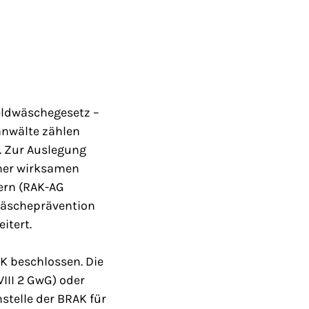
eldwäschegesetz –
anwälte zählen
. Zur Auslegung
iner wirksamen
ern (RAK-AG
äscheprävention
itert.
K beschlossen. Die
II 2 GwG) oder
stelle der BRAK für