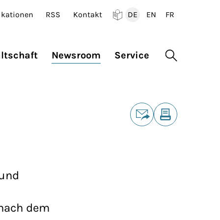
ikationen
RSS
Kontakt
DE
EN
FR
Deutsch
English
Francais
ltschaft
Newsroom
Service
Suche öffne
Teilen
E-Mail
Drucken
 und
 nach dem