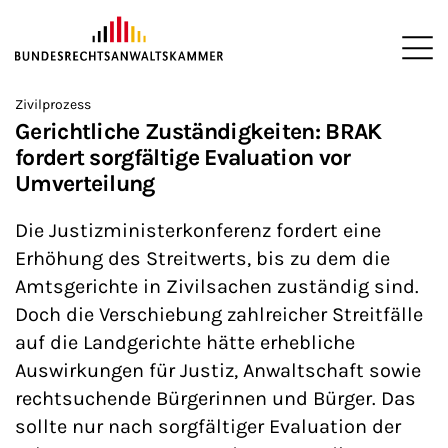
ZUM HAUPTINHALT SPRINGEN
Me
Sie befinden sich hier:
Zivilprozess
Startseite
Newsroom
News
>
>
>
Gerichtliche Zuständigkeiten: BRAK
fordert sorgfältige Evaluation vor
Umverteilung
Die Justizministerkonferenz fordert eine
Erhöhung des Streitwerts, bis zu dem die
Amtsgerichte in Zivilsachen zuständig sind.
Doch die Verschiebung zahlreicher Streitfälle
auf die Landgerichte hätte erhebliche
Auswirkungen für Justiz, Anwaltschaft sowie
rechtsuchende Bürgerinnen und Bürger. Das
sollte nur nach sorgfältiger Evaluation der