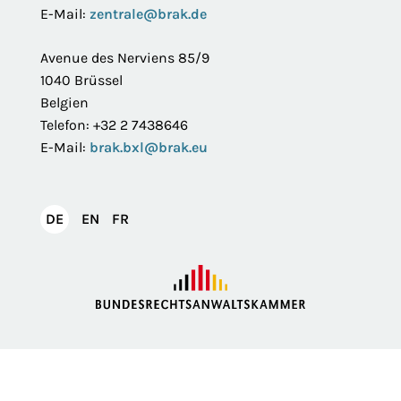
E-Mail:
zentrale@brak.de
Avenue des Nerviens 85/9
1040 Brüssel
Belgien
Telefon: +32 2 7438646
E-Mail:
brak.bxl@brak.eu
English
Français
DE
EN
FR
Deutsch
Impressum
Datenschutzerklärung
Privatsphäre
Erklärung zur Barrierefreiheit
Barriere melden
Intranet