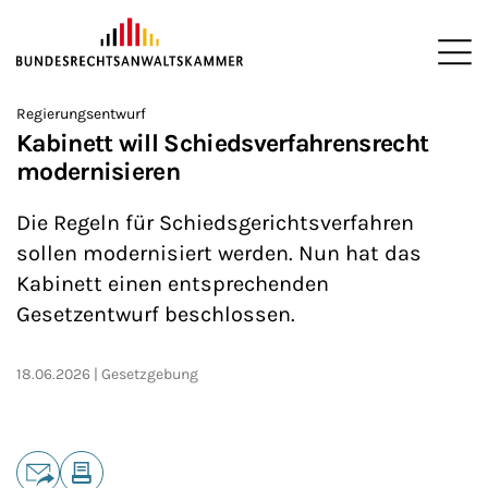
ZUM HAUPTINHALT SPRINGEN
Me
Sie befinden sich hier:
Regierungsentwurf
Startseite
Newsroom
News
>
>
>
Kabinett will Schiedsverfahrensrecht
modernisieren
Die Regeln für Schiedsgerichtsverfahren
sollen modernisiert werden. Nun hat das
Kabinett einen entsprechenden
Gesetzentwurf beschlossen.
18.06.2026
Gesetzgebung
Teilen