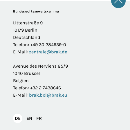
Zum 
Footer
Bundesrechtsanwaltskammer
Littenstraße 9
10179 Berlin
Deutschland
Telefon: +49 30 284939-0
E-Mail:
zentrale@brak.de
Avenue des Nerviens 85/9
1040 Brüssel
Belgien
Telefon: +32 2 7438646
E-Mail:
brak.bxl@brak.eu
English
Français
DE
EN
FR
Deutsch