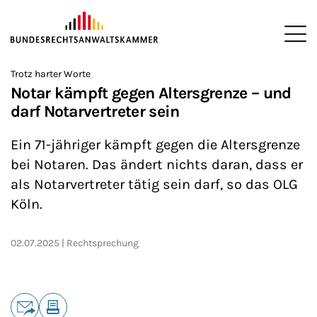
ZUM HAUPTINHALT SPRINGEN
Me
Sie befinden sich hier:
Trotz harter Worte
Startseite
Newsroom
News
>
>
>
Notar kämpft gegen Altersgrenze – und
darf Notarvertreter sein
Ein 71-jähriger kämpft gegen die Altersgrenze
bei Notaren. Das ändert nichts daran, dass er
als Notarvertreter tätig sein darf, so das OLG
Köln.
02.07.2025
Rechtsprechung
Teilen