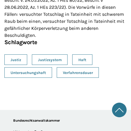
Beschl. v. 24.05.2022, Az. 1 HEs 80/22, Beschl. v
28.06.2022, Az. 1 HEs 223/22). Die Vorwürfe in diesen
Fällen: versuchter Totschlag in Tateinheit mit schwerem
Raub beim einen, versuchter Totschlag in Tateinheit mit
gefährlicher Körperverletzung beim anderen
Beschuldigten.
Schlagworte
Justiz
Justizsystem
Haft
Untersuchungshaft
Verfahrensdauer
Zum 
Footer
Bundesrechtsanwaltskammer