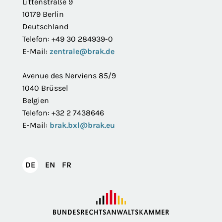
Littenstraße 9
10179 Berlin
Deutschland
Telefon: +49 30 284939-0
E-Mail:
zentrale@brak.de
Avenue des Nerviens 85/9
1040 Brüssel
Belgien
Telefon: +32 2 7438646
E-Mail:
brak.bxl@brak.eu
English
Français
DE
EN
FR
Deutsch