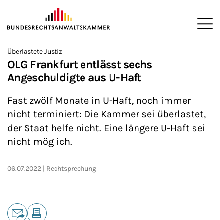
ZUM HAUPTINHALT SPRINGEN
Me
Sie befinden sich hier:
Überlastete Justiz
Startseite
Newsroom
News
>
>
>
OLG Frankfurt entlässt sechs
Angeschuldigte aus U-Haft
Fast zwölf Monate in U-Haft, noch immer
nicht terminiert: Die Kammer sei überlastet,
der Staat helfe nicht. Eine längere U-Haft sei
nicht möglich.
06.07.2022
Rechtsprechung
Teilen