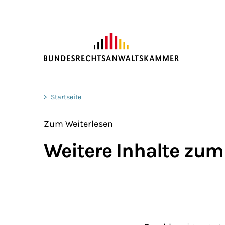
ZUM HAUPTINHALT SPRINGEN
Sie befinden sich hier:
>
Startseite
Zum Weiterlesen
Weitere Inhalte zum