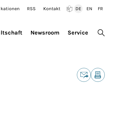
ikationen
RSS
Kontakt
DE
EN
FR
Deutsch
English
Francais
ltschaft
Newsroom
Service
Suche öffne
Teilen
E-Mail
Drucken