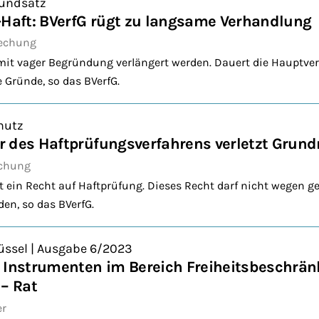
undsatz
-Haft: BVerfG rügt zu langsame Verhandlung
echung
 mit vager Begründung verlängert werden. Dauert die Hauptve
 Gründe, so das BVerfG.
hutz
 des Haftprüfungsverfahrens verletzt Grund
echung
hat ein Recht auf Haftprüfung. Dieses Recht darf nicht wegen g
den, so das BVerfG.
üssel | Ausgabe 6/2023
n Instrumenten im Bereich Freiheitsbeschrä
 – Rat
er