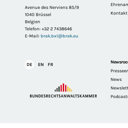
Ehrena
Avenue des Nerviens 85/9
Kontakt
1040 Brüssel
Belgien
Telefon: +32 2 7438646
E-Mail:
brak.bxl@brak.eu
Newsro
English
Français
DE
EN
FR
Deutsch
Pressee
News
Newslet
Podcast