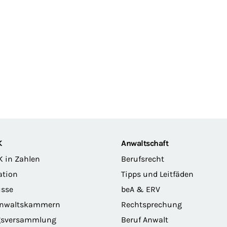
K
Anwaltschaft
K in Zahlen
Berufsrecht
ation
Tipps und Leitfäden
sse
beA & ERV
anwaltskammern
Rechtsprechung
gsversammlung
Beruf Anwalt