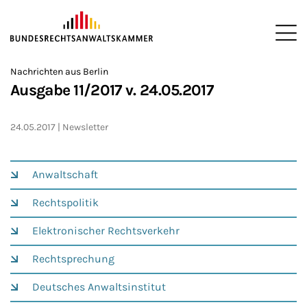
ZUM HAUPTINHALT SPRINGEN
Me
Sie befinden sich hier:
Nachrichten aus Berlin
Startseite
Newsroom
Newsletter
Nachrichten aus Berlin
2
>
>
>
>
>
Ausgabe 11/2017 v. 24.05.2017
24.05.2017
Newsletter
Anwaltschaft
Rechtspolitik
Elektronischer Rechtsverkehr
Rechtsprechung
Deutsches Anwaltsinstitut