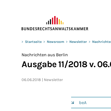
ZUM HAUPTINHALT SPRINGEN
Sie befinden sich hier:
>
Startseite
>
Newsroom
>
Newsletter
>
Nachrichte
Nachrichten aus Berlin
Ausgabe 11/2018 v. 06
06.06.2018
Newsletter
beA