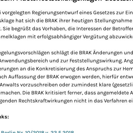
 vorgelegten Regierungsentwurf eines Gesetzes zur Ei
sklage hat sich die BRAK ihrer heutigen Stellungnahme
 Sie begrüßt das Vorhaben, die Interessen der Betroff
melklagen mit erfolgsabhängiger Vergütung abzuwicke
egelungsvorschlägen schlägt die BRAK Änderungen und
nwendungsbereich und zur Feststellungswirkung. Ang
erungen an die Konkretisierung des Anspruchs zur H
nach Auffassung der BRAK erwogen werden, hierfür entw
 Anwalts vorzuschreiben oder zumindest klare (gesetzl
machen. Die BRAK kritisiert ferner, dass angemeldete 
lgenden Rechtskraftwirkungen nicht in das Verfahren e
nks:
Berlin Nr. 10/2018 v. 23.5.2018