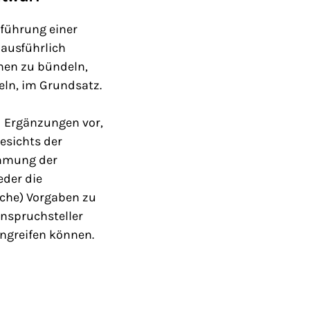
nführung einer
 ausführlich
enen zu bündeln,
ln, im Grundsatz.
 Ergänzungen vor,
esichts der
emmung der
eder die
iche) Vorgaben zu
Anspruchsteller
ingreifen können.