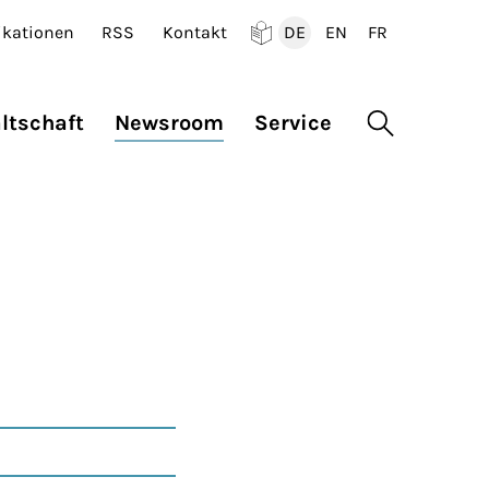
ikationen
RSS
Kontakt
DE
EN
FR
Deutsch
English
Francais
ltschaft
Newsroom
Service
Suche öffne