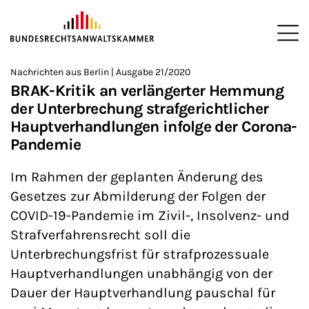
ZUM HAUPTINHALT SPRINGEN
Me
Sie befinden sich hier:
Nachrichten aus Berlin | Ausgabe 21/2020
Startseite
Newsroom
Newsletter
Nachrichten aus Berlin
>
>
>
>
>
BRAK-Kritik an verlängerter Hemmung
der Unterbrechung strafgerichtlicher
Hauptverhandlungen infolge der Corona-
Pandemie
Im Rahmen der geplanten Änderung des
Gesetzes zur Abmilderung der Folgen der
COVID-19-Pandemie im Zivil-, Insolvenz- und
Strafverfahrensrecht soll die
Unterbrechungsfrist für strafprozessuale
Hauptverhandlungen unabhängig von der
Dauer der Hauptverhandlung pauschal für