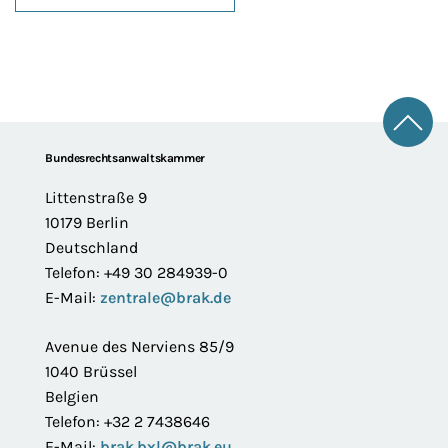
Zum 
Footer
Bundesrechtsanwaltskammer
Littenstraße 9
10179 Berlin
Deutschland
Telefon: +49 30 284939-0
E-Mail:
zentrale@brak.de
Avenue des Nerviens 85/9
1040 Brüssel
Belgien
Telefon: +32 2 7438646
E-Mail:
brak.bxl@brak.eu