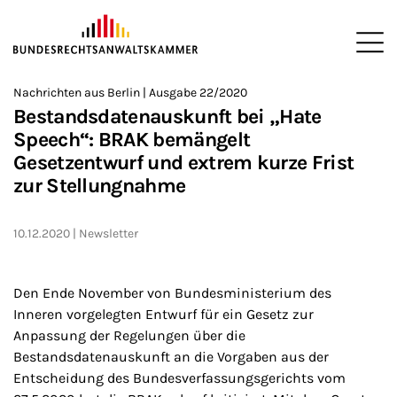
ZUM HAUPTINHALT SPRINGEN
Me
Sie befinden sich hier:
Nachrichten aus Berlin | Ausgabe 22/2020
Startseite
Newsroom
Newsletter
Nachrichten aus Berlin
>
>
>
>
>
Bestandsdatenauskunft bei „Hate
Speech“: BRAK bemängelt
Gesetzentwurf und extrem kurze Frist
zur Stellungnahme
10.12.2020
Newsletter
Den Ende November von Bundesministerium des
Inneren vorgelegten Entwurf für ein Gesetz zur
Anpassung der Regelungen über die
Bestandsdatenauskunft an die Vorgaben aus der
Entscheidung des Bundesverfassungsgerichts vom