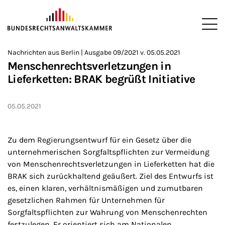
ZUM HAUPTINHALT SPRINGEN
Me
Sie befinden sich hier:
Nachrichten aus Berlin | Ausgabe 09/2021 v. 05.05.2021
Startseite
Newsroom
Newsletter
Nachrichten aus Berlin
2
>
>
>
>
>
Menschenrechtsverletzungen in
Lieferketten: BRAK begrüßt Initiative
05.05.2021
Zu dem Regierungsentwurf für ein Gesetz über die
unternehmerischen Sorgfaltspflichten zur Vermeidung
von Menschenrechtsverletzungen in Lieferketten hat die
BRAK sich zurückhaltend geäußert. Ziel des Entwurfs ist
es, einen klaren, verhältnismäßigen und zumutbaren
gesetzlichen Rahmen für Unternehmen für
Sorgfaltspflichten zur Wahrung von Menschenrechten
festzulegen. Er orientiert sich am Nationalen