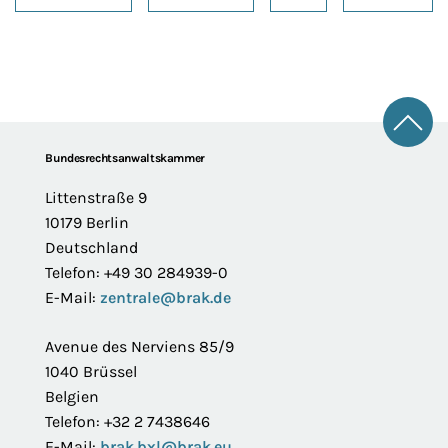
Zum 
Footer
Bundesrechtsanwaltskammer
Littenstraße 9
10179 Berlin
Deutschland
Telefon: +49 30 284939-0
E-Mail:
zentrale@brak.de
Avenue des Nerviens 85/9
1040 Brüssel
Belgien
Telefon: +32 2 7438646
E-Mail:
brak.bxl@brak.eu