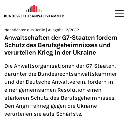
ZUM HAUPTINHALT SPRINGEN
Me
Sie befinden sich hier:
Nachrichten aus Berlin | Ausgabe 12/2022
Startseite
Newsroom
Newsletter
Nachrichten aus Berlin
>
>
>
>
>
Anwaltschaften der G7-Staaten fordern
Schutz des Berufsgeheimnisses und
verurteilen Krieg in der Ukraine
Die Anwaltsorganisationen der G7-Staaten,
darunter die Bundesrechtsanwaltskammer
und der Deutsche Anwaltverein, fordern in
einer gemeinsamen Resolution einen
stärkeren Schutz des Berufsgeheimnisses.
Den Angriffskrieg gegen die Ukraine
verurteilen sie aufs Schärfste.