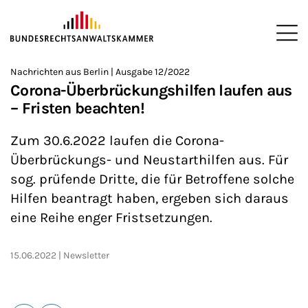
ZUM HAUPTINHALT SPRINGEN
Me
Sie befinden sich hier:
Nachrichten aus Berlin | Ausgabe 12/2022
Startseite
Newsroom
Newsletter
Nachrichten aus Berlin
>
>
>
>
>
Corona-Überbrückungshilfen laufen aus
– Fristen beachten!
Zum 30.6.2022 laufen die Corona-
Überbrückungs- und Neustarthilfen aus. Für
sog. prüfende Dritte, die für Betroffene solche
Hilfen beantragt haben, ergeben sich daraus
eine Reihe enger Fristsetzungen.
15.06.2022
Newsletter