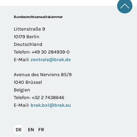
Zum 
Footer
Bundesrechtsanwaltskammer
Littenstraße 9
10179 Berlin
Deutschland
Telefon: +49 30 284939-0
E-Mail:
zentrale@brak.de
Avenue des Nerviens 85/9
1040 Brüssel
Belgien
Telefon: +32 2 7438646
E-Mail:
brak.bxl@brak.eu
English
Français
DE
EN
FR
Deutsch