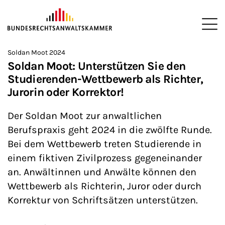
ZUM HAUPTINHALT SPRINGEN
Me
Sie befinden sich hier:
Soldan Moot 2024
Startseite
Newsroom
Newsletter
Nachrichten aus Berlin
>
>
>
>
>
Soldan Moot: Unterstützen Sie den
Studierenden-Wettbewerb als Richter,
Jurorin oder Korrektor!
Der Soldan Moot zur anwaltlichen
Berufspraxis geht 2024 in die zwölfte Runde.
Bei dem Wettbewerb treten Studierende in
einem fiktiven Zivilprozess gegeneinander
an. Anwältinnen und Anwälte können den
Wettbewerb als Richterin, Juror oder durch
Korrektur von Schriftsätzen unterstützen.