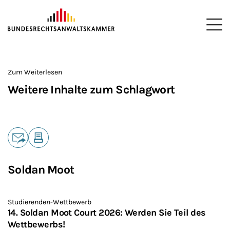
ZUM HAUPTINHALT SPRINGEN
Me
Sie befinden sich hier:
Startseite
>
Zum Weiterlesen
Weitere Inhalte zum Schlagwort
Teilen
E-Mail
Drucken
Soldan Moot
Studierenden-Wettbewerb
14. Soldan Moot Court 2026: Werden Sie Teil des
Wettbewerbs!