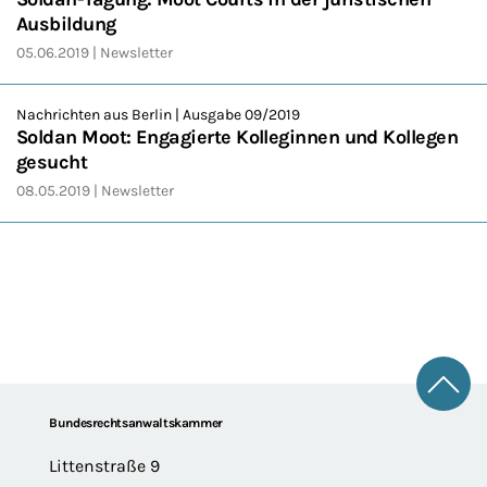
Ausbildung
05.06.2019
Newsletter
Nachrichten aus Berlin | Ausgabe 09/2019
Soldan Moot: Engagierte Kolleginnen und Kollegen
gesucht
08.05.2019
Newsletter
Zum 
Footer
Bundesrechtsanwaltskammer
Littenstraße 9