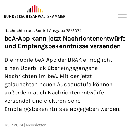
ZUM HAUPTINHALT SPRINGEN
Me
Sie befinden sich hier:
Nachrichten aus Berlin | Ausgabe 25/2024
Startseite
Newsroom
Newsletter
Nachrichten aus Berlin
>
>
>
>
>
beA-App kann jetzt Nachrichtenentwürfe
und Empfangsbekenntnisse versenden
Die mobile beA-App der BRAK ermöglicht
einen Überblick über eingegangene
Nachrichten im beA. Mit der jetzt
gelaunchten neuen Ausbaustufe können
außerdem auch Nachrichtenentwürfe
versendet und elektronische
Empfangsbekenntnisse abgegeben werden.
12.12.2024
Newsletter