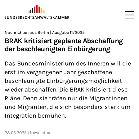
ZUM HAUPTINHALT SPRINGEN
Me
Sie befinden sich hier:
Nachrichten aus Berlin | Ausgabe 11/2025
Startseite
Newsroom
Newsletter
Nachrichten aus Berlin
>
>
>
>
>
BRAK kritisiert geplante Abschaffung
der beschleunigten Einbürgerung
Das Bundesministerium des Inneren will die
erst im vergangenen Jahr geschaffene
beschleunigte Einbürgerungsmöglichkeit
wieder abschaffen. Die BRAK kritisiert diese
Pläne. Denn sie träfen nur die Migrantinnen
und Migranten, die sich besonders stark um
Integration bemühen.
28.05.2025
Newsletter