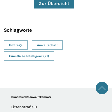
Zur Übersicht
Schlagworte
Umfrage
Anwaltschaft
künstliche Intelligenz (KI)
Zum 
Footer
Bundesrechtsanwaltskammer
Littenstraße 9