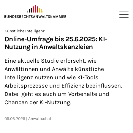
ZUM HAUPTINHALT SPRINGEN
Me
Sie befinden sich hier:
Künstliche Intelligenz
Startseite
Newsroom
Newsletter
Nachrichten aus Berlin
>
>
>
>
>
Online-Umfrage bis 25.6.2025: KI-
Nutzung in Anwaltskanzleien
Eine aktuelle Studie erforscht, wie
Anwältinnen und Anwälte künstliche
Intelligenz nutzen und wie KI-Tools
Arbeitsprozesse und Effizienz beeinflussen.
Dabei geht es auch um Vorbehalte und
Chancen der KI-Nutzung.
05.06.2025
Anwaltschaft