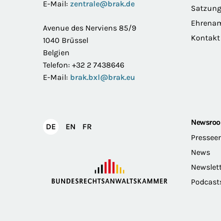
E-Mail:
zentrale@brak.de
Satzun
Ehrena
Avenue des Nerviens 85/9
Kontakt
1040 Brüssel
Belgien
Telefon: +32 2 7438646
E-Mail:
brak.bxl@brak.eu
Newsro
English
Français
DE
EN
FR
Deutsch
Pressee
News
Newslet
Podcast