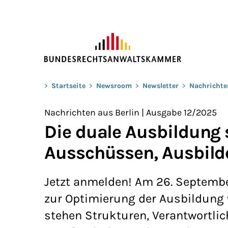
ZUM HAUPTINHALT SPRINGEN
Sie befinden sich hier:
>
Startseite
>
Newsroom
>
Newsletter
>
Nachrichte
Nachrichten aus Berlin | Ausgabe 12/2025
Die duale Ausbildung
Ausschüssen, Ausbild
Jetzt anmelden! Am 26. Septembe
zur Optimierung der Ausbildung 
stehen Strukturen, Verantwortli