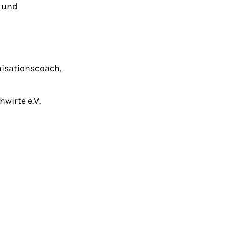
h und
nisationscoach,
wirte e.V.