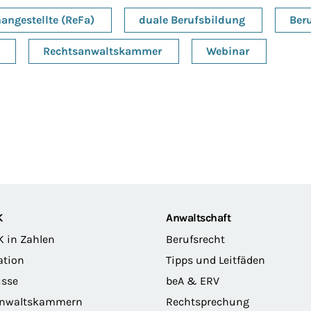
angestellte (ReFa)
duale Berufsbildung
Ber
Rechtsanwaltskammer
Webinar
K
Anwaltschaft
K in Zahlen
Berufsrecht
ation
Tipps und Leitfäden
sse
beA & ERV
anwaltskammern
Rechtsprechung