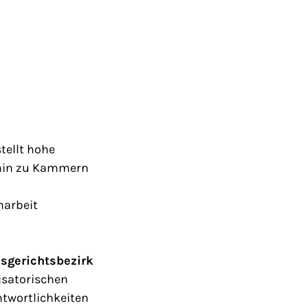
tellt hohe
s hin zu Kammern
narbeit
sgerichtsbezirk
isatorischen
ntwortlichkeiten