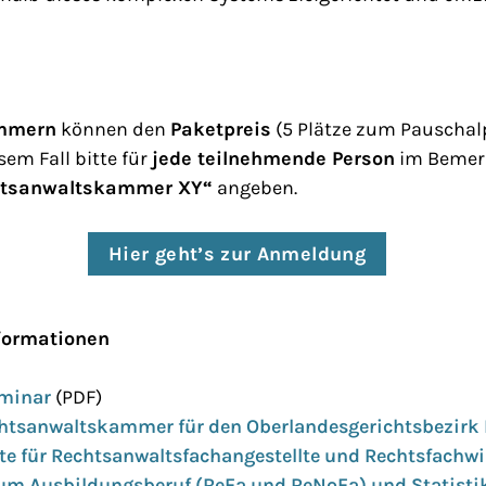
mmern
können den
Paketpreis
(5 Plätze zum Pauschal
sem Fall bitte für
jede teilnehmende Person
im Bemer
htsanwaltskammer XY“
angeben.
Hier geht’s zur Anmeldung
formationen
eminar
(PDF)
chtsanwaltskammer für den Oberlandesgerichtsbezirk
e für Rechtsanwaltsfachangestellte und Rechtsfachwir
um Ausbildungsberuf (ReFa und ReNoFa) und Statisti