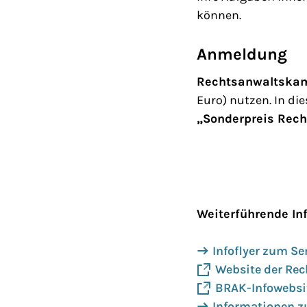
können.
Anmeldung
Rechtsanwaltska
Euro) nutzen. In die
„Sonderpreis Rec
Weiterführende In
Infoflyer zum S
Website der Re
BRAK-Infowebsit
Informationen z