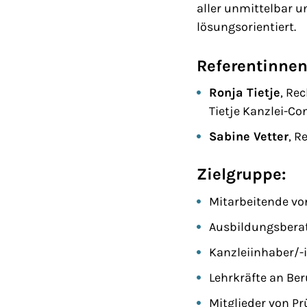
aller unmittelbar u
lösungsorientiert.
Referentinnen
Ronja Tietje
, Re
Tietje Kanzlei-Co
Sabine Vetter
, R
Zielgruppe:
Mitarbeitende v
Ausbildungsberat
Kanzleiinhaber/-
Lehrkräfte an Be
Mitglieder von P