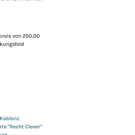
preis von 250,00
kungsfeld
 Koblenz
te "Recht Clever"
ken