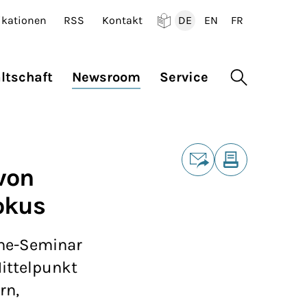
ikationen
RSS
Kontakt
DE
EN
FR
Deutsch
English
Francais
ltschaft
Newsroom
Service
Suche öffne
Teilen
von
E-Mail
Drucken
okus
ine-Seminar
ittelpunkt
rn,