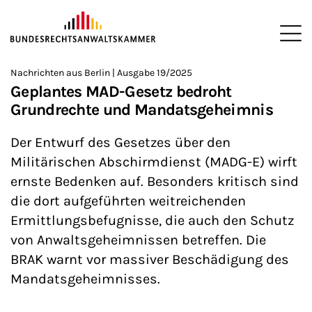
ZUM HAUPTINHALT SPRINGEN
Me
Sie befinden sich hier:
Nachrichten aus Berlin | Ausgabe 19/2025
Startseite
Newsroom
Newsletter
Nachrichten aus Berlin
>
>
>
>
>
Geplantes MAD-Gesetz bedroht
Grundrechte und Mandatsgeheimnis
Der Entwurf des Gesetzes über den
Militärischen Abschirmdienst (MADG-E) wirft
ernste Bedenken auf. Besonders kritisch sind
die dort aufgeführten weitreichenden
Ermittlungsbefugnisse, die auch den Schutz
von Anwaltsgeheimnissen betreffen. Die
BRAK warnt vor massiver Beschädigung des
Mandatsgeheimnisses.