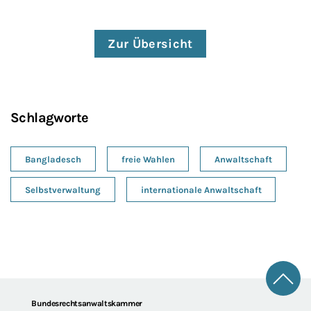
Zur Übersicht
Schlagworte
Bangladesch
freie Wahlen
Anwaltschaft
Selbstverwaltung
internationale Anwaltschaft
Zum 
Footer
Bundesrechtsanwaltskammer