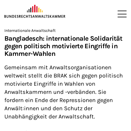
ZUM HAUPTINHALT SPRINGEN
Me
Sie befinden sich hier:
Internationale Anwaltschaft
Startseite
Newsroom
Newsletter
Nachrichten aus Berlin
>
>
>
>
>
Bangladesch: internationale Solidarität
gegen politisch motivierte Eingriffe in
Kammer-Wahlen
Gemeinsam mit Anwaltsorganisationen
weltweit stellt die BRAK sich gegen politisch
motivierte Eingriffe in Wahlen von
Anwaltskammern und -verbänden. Sie
fordern ein Ende der Repressionen gegen
Anwält:innen und den Schutz der
Unabhängigkeit der Anwaltschaft.