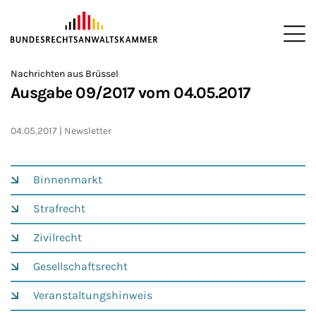
ZUM HAUPTINHALT SPRINGEN
Me
Sie befinden sich hier:
Nachrichten aus Brüssel
Startseite
Newsroom
Newsletter
Nachrichten aus Brüssel
>
>
>
>
>
Ausgabe 09/2017 vom 04.05.2017
04.05.2017
Newsletter
Binnenmarkt
Strafrecht
Zivilrecht
Gesellschaftsrecht
Veranstaltungshinweis