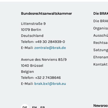
Footer
Bundesrechtsanwaltskammer
Die BRA
Die BRA
Littenstraße 9
Organis
10179 Berlin
Ausschü
Deutschland
Telefon: +49 30 284939-0
Rechts
E-Mail:
zentrale@brak.de
Satzun
Ehrena
Avenue des Nerviens 85/9
Kontakt
1040 Brüssel
Belgien
Telefon: +32 2 7438646
E-Mail:
brak.bxl@brak.eu
Newsro
English
Français
DE
EN
FR