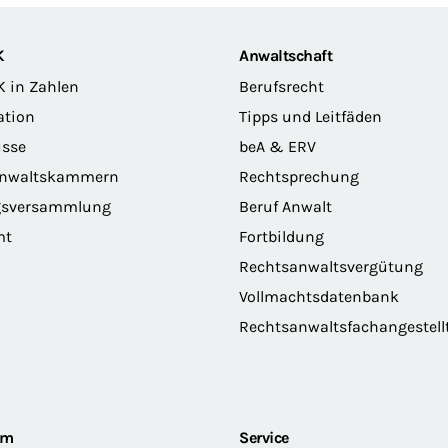
K
Anwaltschaft
K in Zahlen
Berufsrecht
ation
Tipps und Leitfäden
sse
beA & ERV
anwaltskammern
Rechtsprechung
gsversammlung
Beruf Anwalt
mt
Fortbildung
Rechtsanwaltsvergütung
Vollmachtsdatenbank
Rechtsanwaltsfachangestell
om
Service