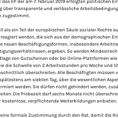
at das EP der am 7. Februar 2019 erfolgten politischen E
g über transparente und verlässliche Arbeitsbedingung
n zugestimmt.
oll als ein Teil der europäischen Säule sozialer Rechte a
reagiert werden, die sich aus der demographischen En
wie neuen Beschäftigungsformen, insbesondere Arbeitne
tigungsverhältnissen, ergeben. So werden Mindestrech
dlage von Gutscheinen oder bei Online-Plattformen wie
sie die Schwelle von 3 Arbeitsstunden pro Woche und 1
chnittlich überschreiten. Alle Beschäftigten müssen v
pätestens am siebten Tag, über die wesentlichen Aspe
ormiert werden. Sie dürfen nicht gehindert werden, zus
eiten. Die Probezeit darf sechs Monate nicht überschrei
 kostenlose, verpflichtende Weiterbildungen anbieten.
 eine formale Zustimmung durch den Rat, damit die Ric