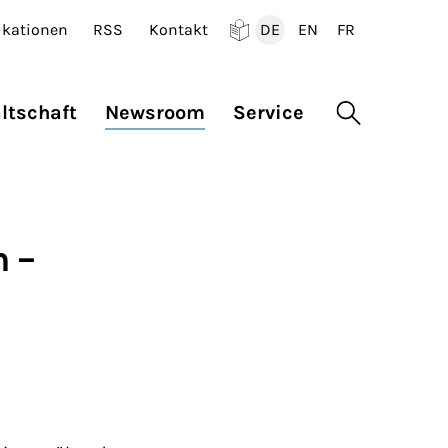
ikationen
RSS
Kontakt
DE
EN
FR
Deutsch
English
Francais
ltschaft
Newsroom
Service
Suche öffne
n –