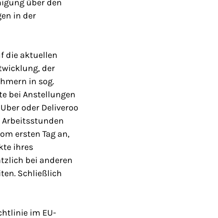
inigung über den
en in der
uf die aktuellen
twicklung, der
hmern in sog.
te bei Anstellungen
 Uber oder Deliveroo
2 Arbeitsstunden
om ersten Tag an,
kte ihres
ätzlich bei anderen
ten. Schließlich
htlinie im EU-