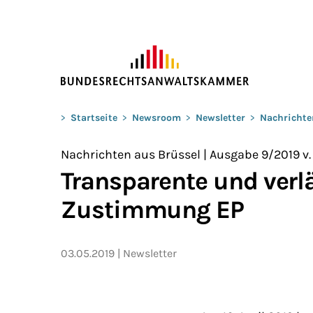
ZUM HAUPTINHALT SPRINGEN
Sie befinden sich hier:
>
Startseite
>
Newsroom
>
Newsletter
>
Nachrichte
Nachrichten aus Brüssel | Ausgabe 9/2019 v.
Transparente und verl
Zustimmung EP
03.05.2019
Newsletter