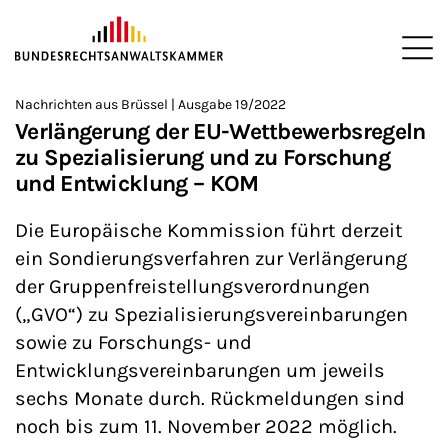
ZUM HAUPTINHALT SPRINGEN
Me
Sie befinden sich hier:
Nachrichten aus Brüssel | Ausgabe 19/2022
Startseite
Newsroom
Newsletter
Nachrichten aus Brüssel
>
>
>
>
>
Verlängerung der EU-Wettbewerbsregeln
zu Spezialisierung und zu Forschung
und Entwicklung – KOM
Die Europäische Kommission führt derzeit
ein Sondierungsverfahren zur Verlängerung
der Gruppenfreistellungsverordnungen
(„GVO“) zu Spezialisierungsvereinbarungen
sowie zu Forschungs- und
Entwicklungsvereinbarungen um jeweils
sechs Monate durch. Rückmeldungen sind
noch bis zum 11. November 2022 möglich.