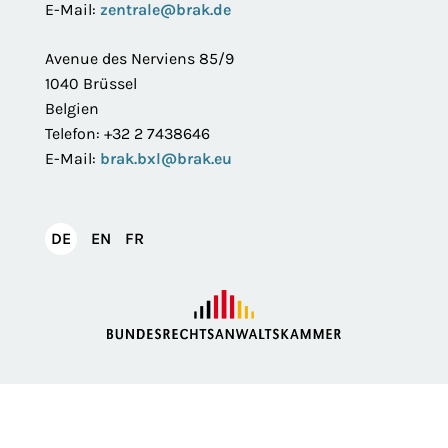
E-Mail:
zentrale@brak.de
Avenue des Nerviens 85/9
1040 Brüssel
Belgien
Telefon: +32 2 7438646
E-Mail:
brak.bxl@brak.eu
English
Français
DE
EN
FR
Deutsch
Impressum
Datenschutzerklärung
Privatsphäre
Erklärung zur Barrierefreiheit
Barriere melden
Intranet