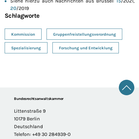
Siehe hierzu auch Nachrichten aus Brüssel:
15
/2021,
20
/2019
Schlagworte
Kommission
Gruppenfreistellungsverordnung
Spezialisierung
Forschung und Entwicklung
Zum 
Footer
Bundesrechtsanwaltskammer
Littenstraße 9
10179 Berlin
Deutschland
Telefon: +49 30 284939-0