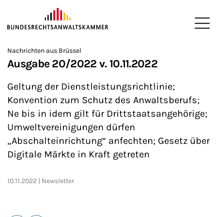
ZUM HAUPTINHALT SPRINGEN
Me
Sie befinden sich hier:
Nachrichten aus Brüssel
Startseite
Newsroom
Newsletter
Nachrichten aus Brüssel
>
>
>
>
>
Ausgabe 20/2022 v. 10.11.2022
Geltung der Dienstleistungsrichtlinie;
Konvention zum Schutz des Anwaltsberufs;
Ne bis in idem gilt für Drittstaatsangehörige;
Umweltvereinigungen dürfen
„Abschalteinrichtung“ anfechten; Gesetz über
Digitale Märkte in Kraft getreten
10.11.2022
Newsletter