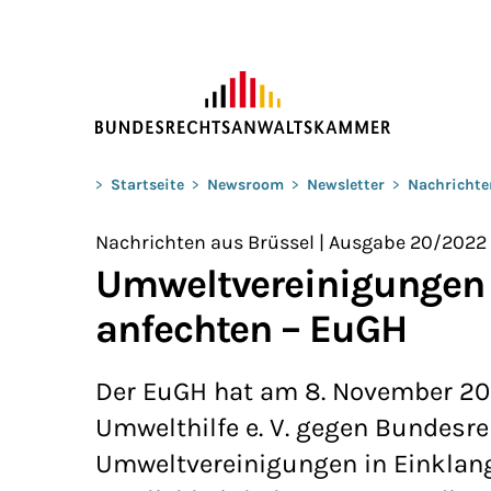
ZUM HAUPTINHALT SPRINGEN
Sie befinden sich hier:
>
Startseite
>
Newsroom
>
Newsletter
>
Nachrichte
Nachrichten aus Brüssel | Ausgabe 20/2022
Umweltvereinigungen 
anfechten – EuGH
Der EuGH hat am 8. November 20
Umwelthilfe e. V. gegen Bundesr
Umweltvereinigungen in Einkla