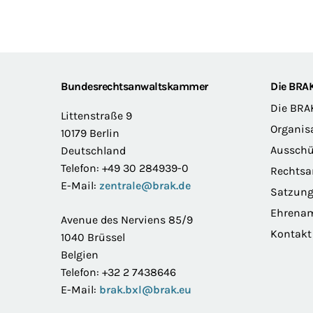
Footer
Bundesrechtsanwaltskammer
Die BRA
Die BRA
Littenstraße 9
Organis
10179 Berlin
Ausschü
Deutschland
Telefon: +49 30 284939-0
Rechts
E-Mail:
zentrale@brak.de
Satzun
Ehrena
Avenue des Nerviens 85/9
Kontakt
1040 Brüssel
Belgien
Telefon: +32 2 7438646
E-Mail:
brak.bxl@brak.eu