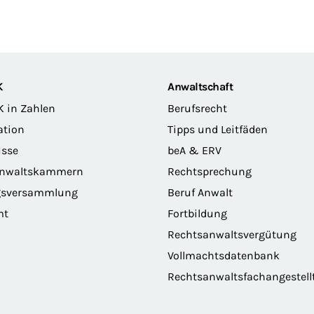
K
Anwaltschaft
K in Zahlen
Berufsrecht
ation
Tipps und Leitfäden
sse
beA & ERV
anwaltskammern
Rechtsprechung
gsversammlung
Beruf Anwalt
mt
Fortbildung
Rechtsanwaltsvergütung
Vollmachtsdatenbank
Rechtsanwaltsfachangestell