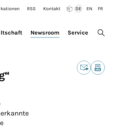
ikationen
RSS
Kontakt
DE
EN
FR
Deutsch
English
Francais
ltschaft
Newsroom
Service
Suche öffne
Teilen
g“
E-Mail
Drucken
e
nerkannte
e