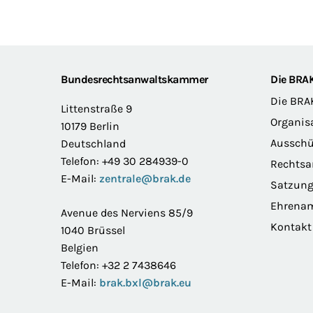
Footer
Bundesrechtsanwaltskammer
Die BRA
Die BRA
Littenstraße 9
Organis
10179 Berlin
Ausschü
Deutschland
Telefon: +49 30 284939-0
Rechts
E-Mail:
zentrale@brak.de
Satzun
Ehrena
Avenue des Nerviens 85/9
Kontakt
1040 Brüssel
Belgien
Telefon: +32 2 7438646
E-Mail:
brak.bxl@brak.eu