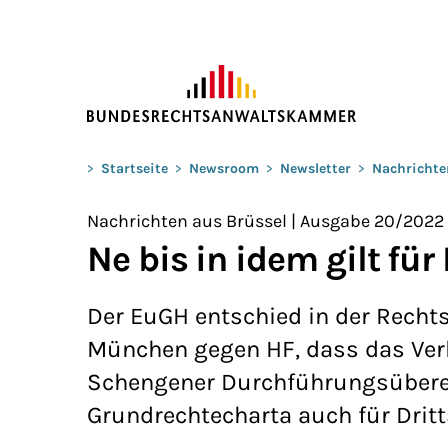
ZUM HAUPTINHALT SPRINGEN
Sie befinden sich hier:
>
Startseite
>
Newsroom
>
Newsletter
>
Nachrichte
Nachrichten aus Brüssel | Ausgabe 20/2022
Ne bis in idem gilt fü
Der EuGH entschied in der Recht
München gegen HF, dass das Verb
Schengener Durchführungsüberei
Grundrechtecharta auch für Drit