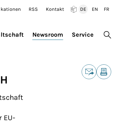
ikationen
RSS
Kontakt
DE
EN
FR
Deutsch
English
Francais
ltschaft
Newsroom
Service
Suche öffne
Teilen
GH
E-Mail
Drucken
tschaft
r EU-