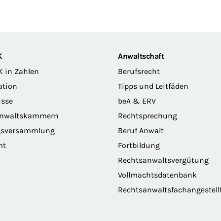
K
Anwaltschaft
K in Zahlen
Berufsrecht
ation
Tipps und Leitfäden
sse
beA & ERV
anwaltskammern
Rechtsprechung
gsversammlung
Beruf Anwalt
mt
Fortbildung
Rechtsanwaltsvergütung
Vollmachtsdatenbank
Rechtsanwaltsfachangestell