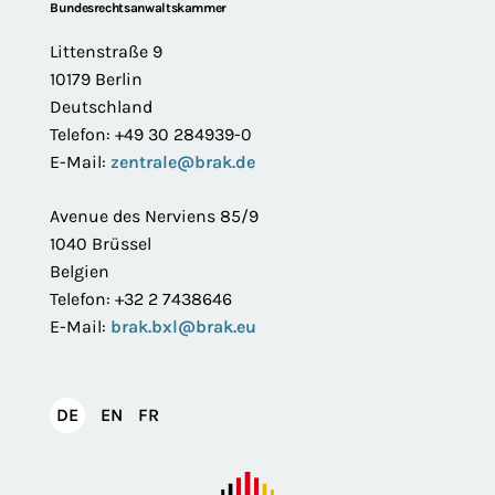
Footer
Bundesrechtsanwaltskammer
Littenstraße 9
10179 Berlin
Deutschland
Telefon: +49 30 284939-0
E-Mail:
zentrale@brak.de
Avenue des Nerviens 85/9
1040 Brüssel
Belgien
Telefon: +32 2 7438646
E-Mail:
brak.bxl@brak.eu
English
Français
DE
EN
FR
Deutsch