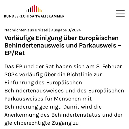
ZUM HAUPTINHALT SPRINGEN
Me
Sie befinden sich hier:
Nachrichten aus Brüssel | Ausgabe 3/2024
Startseite
Newsroom
Newsletter
Nachrichten aus Brüssel
>
>
>
>
>
Vorläufige Einigung über Europäischen
Behindertenausweis und Parkausweis –
EP/Rat
Das EP und der Rat haben sich am 8. Februar
2024 vorläufig über die Richtlinie zur
Einführung des Europäischen
Behindertenausweises und des Europäischen
Parkausweises für Menschen mit
Behinderung geeinigt. Damit wird die
Anerkennung des Behindertenstatus und der
gleichberechtigte Zugang zu