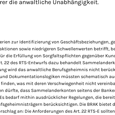
erer die anwaltliche Unabhängigkeit.
terien zur Identifizierung von Geschäftsbeziehungen, g
tionen sowie niedrigeren Schwellenwerten betrifft, be
für die Erfüllung von Sorgfaltspflichten gegenüber Ku
rt. 22 des RTS-Entwurfs dazu behandelt Sammelanderko
ung wird das anwaltliche Berufsgeheimnis nicht berück
 und Dokumentationslogiken müssten schematisch auc
inden, was mit deren Verschwiegenheit nicht vereinb
en dürfte, dass Sammelanderkonten seitens der Banke
Es bedarf mithin ausdrücklicher Regelungen, die berei
ufsgeheimnisträgern berücksichtigen. Die BRAK bietet 
schlag an: Die Anforderungen des Art. 22 RTS-E sollten a