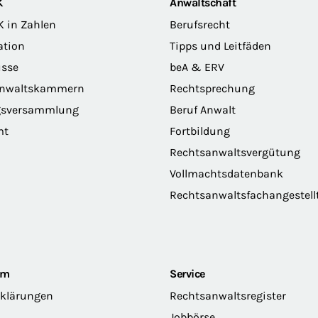
K
Anwaltschaft
K in Zahlen
Berufsrecht
ation
Tipps und Leitfäden
sse
beA & ERV
anwaltskammern
Rechtsprechung
gsversammlung
Beruf Anwalt
mt
Fortbildung
Rechtsanwaltsvergütung
Vollmachtsdatenbank
Rechtsanwaltsfachangestell
om
Service
rklärungen
Rechtsanwaltsregister
Jobbörse