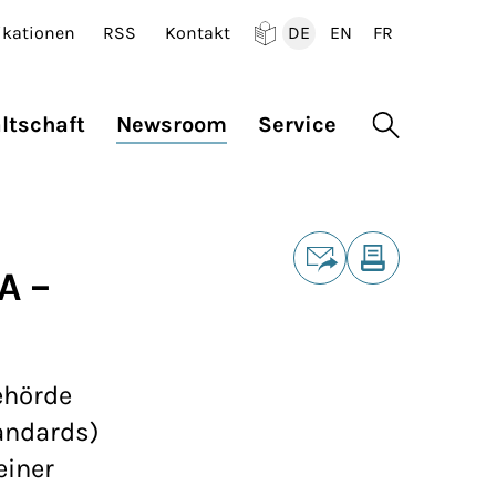
ikationen
RSS
Kontakt
DE
EN
FR
Deutsch
English
Francais
ltschaft
Newsroom
Service
Suche öffne
Teilen
A –
E-Mail
Drucken
ehörde
andards)
einer