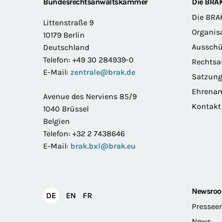
Footer
Bundesrechtsanwaltskammer
Die BRA
Die BRA
Littenstraße 9
Organis
10179 Berlin
Ausschü
Deutschland
Telefon: +49 30 284939-0
Rechts
E-Mail:
zentrale@brak.de
Satzun
Ehrena
Avenue des Nerviens 85/9
Kontakt
1040 Brüssel
Belgien
Telefon: +32 2 7438646
E-Mail:
brak.bxl@brak.eu
Newsro
English
Français
DE
EN
FR
Deutsch
Pressee
News