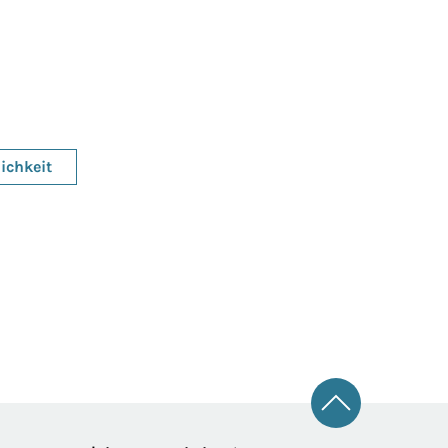
ichkeit
Zum Seitena