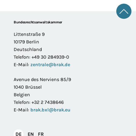
Zum 
Footer
Bundesrechtsanwaltskammer
Littenstraße 9
10179 Berlin
Deutschland
Telefon: +49 30 284939-0
E-Mail:
zentrale@brak.de
Avenue des Nerviens 85/9
1040 Brüssel
Belgien
Telefon: +32 2 7438646
E-Mail:
brak.bxl@brak.eu
English
Français
DE
EN
FR