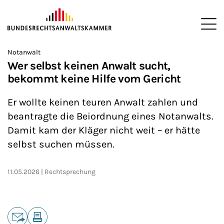
ZUM HAUPTINHALT SPRINGEN
Me
Sie befinden sich hier:
Notanwalt
Startseite
Newsroom
News
>
>
>
Wer selbst keinen Anwalt sucht,
bekommt keine Hilfe vom Gericht
Er wollte keinen teuren Anwalt zahlen und
beantragte die Beiordnung eines Notanwalts.
Damit kam der Kläger nicht weit – er hätte
selbst suchen müssen.
11.05.2026
Rechtsprechung
Teilen