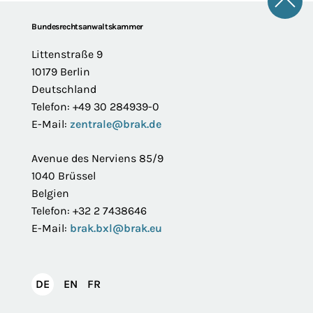
Zum 
Footer
Bundesrechtsanwaltskammer
Littenstraße 9
10179 Berlin
Deutschland
Telefon: +49 30 284939-0
E-Mail:
zentrale@brak.de
Avenue des Nerviens 85/9
1040 Brüssel
Belgien
Telefon: +32 2 7438646
E-Mail:
brak.bxl@brak.eu
English
Français
DE
EN
FR
Deutsch