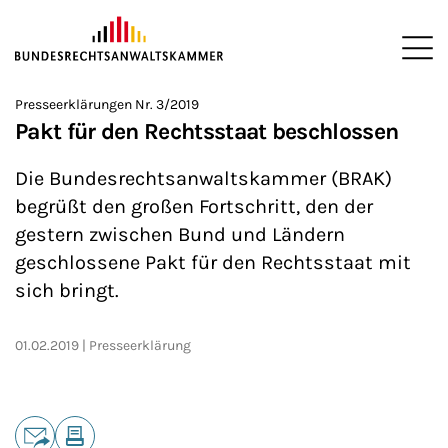
ZUM HAUPTINHALT SPRINGEN
Me
Sie befinden sich hier:
Presseerklärungen Nr. 3/2019
Startseite
Presse
Presseerklärungen
2019
>
>
>
>
Pakt für den Rechtsstaat beschlossen
Die Bundesrechtsanwaltskammer (BRAK)
begrüßt den großen Fortschritt, den der
gestern zwischen Bund und Ländern
geschlossene Pakt für den Rechtsstaat mit
sich bringt.
01.02.2019
Presseerklärung
Teilen