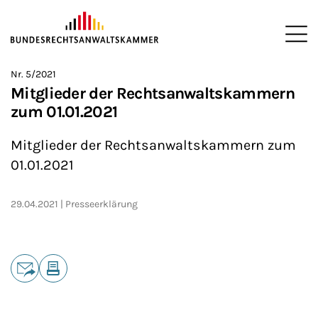
ZUM HAUPTINHALT SPRINGEN
Me
Sie befinden sich hier:
Nr. 5/2021
Startseite
Presse
Presseerklärungen
2021
>
>
>
>
Mitglieder der Rechtsanwaltskammern
zum 01.01.2021
Mitglieder der Rechtsanwaltskammern zum
01.01.2021
29.04.2021
Presseerklärung
Teilen
E-Mail
Drucken