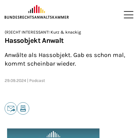
ZUM HAUPTINHALT SPRINGEN
Me
Sie befinden sich hier:
(R)ECHT INTERESSANT! Kurz & knackig
Startseite
Newsroom
Podcasts
(R)ECHT INTERESSANT!
>
>
>
>
Hassobjekt Anwalt
Anwälte als Hassobjekt. Gab es schon mal,
kommt scheinbar wieder.
29.09.2024
Podcast
Teilen
E-Mail
Drucken