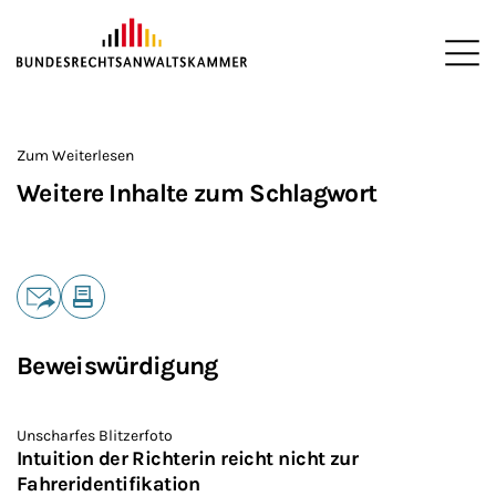
ZUM HAUPTINHALT SPRINGEN
Me
Sie befinden sich hier:
Startseite
>
Zum Weiterlesen
Weitere Inhalte zum Schlagwort
Teilen
E-Mail
Drucken
Beweiswürdigung
Unscharfes Blitzerfoto
Intuition der Richterin reicht nicht zur
Fahreridentifikation