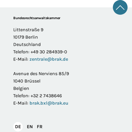
Zum 
Footer
Bundesrechtsanwaltskammer
Littenstraße 9
10179 Berlin
Deutschland
Telefon: +49 30 284939-0
E-Mail:
zentrale@brak.de
Avenue des Nerviens 85/9
1040 Brüssel
Belgien
Telefon: +32 2 7438646
E-Mail:
brak.bxl@brak.eu
English
Français
DE
EN
FR
Deutsch