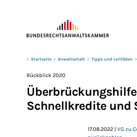
ZUM HAUPTINHALT SPRINGEN
Sie befinden sich hier:
>
Startseite
>
Anwaltschaft
>
Tipps und Leitfäden
>
Rückblick 2020
Überbrückungshilfe,
Schnellkredite und
17.08.2022 |
VG zu C