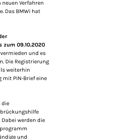
m neuen Verfahren
te. Das BMWi hat
der
is zum 09.10.2020
e vermieden und es
n. Die Registrierung
ls weiterhin
 mit PIN-Brief eine
 die
rbrückungshilfe
 Dabei werden die
fsprogramm
tändige und