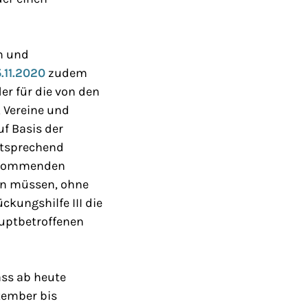
n und
.11.2020
zudem
er für die von den
 Vereine und
uf Basis der
ntsprechend
n kommenden
en müssen, ohne
kungshilfe III die
auptbetroffenen
ass ab heute
tember bis