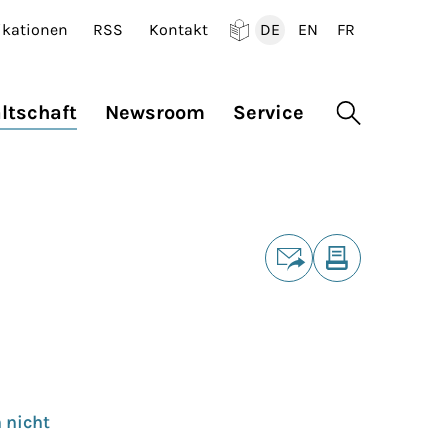
ikationen
RSS
Kontakt
DE
EN
FR
Deutsch
English
Francais
ltschaft
Newsroom
Service
Suche öffne
Teilen
E-Mail
Drucken
 nicht