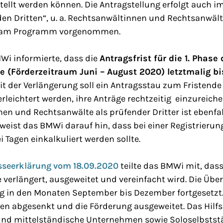
ellt werden können. Die Antragstellung erfolgt auch i
den Dritten“, u. a. Rechtsanwältinnen und Rechtsanwäl
n am Programm vorgenommen.
Wi informierte, dass die
Antragsfrist für die 1. Phase 
e (Förderzeitraum Juni – August 2020) letztmalig b
it der Verlängerung soll ein Antragsstau zum Fristend
erleichtert werden, ihre Anträge rechtzeitig einzureiche
en und Rechtsanwälte als prüfender Dritter ist ebenfal
 weist das BMWi darauf hin, dass bei einer Registrierung
i Tagen einkalkuliert werden sollte.
sseerklärung vom 18.09.2020
teilte das BMWi mit, dass
verlängert, ausgeweitet und vereinfacht wird. Die Übe
ng in den Monaten September bis Dezember fortgesetzt.
n abgesenkt und die Förderung ausgeweitet. Das Hil
 und mittelständische Unternehmen sowie Soloselbsts