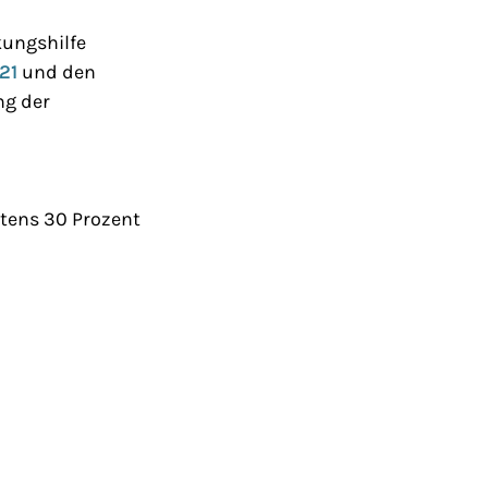
kungshilfe
21
und den
ng der
tens 30 Prozent