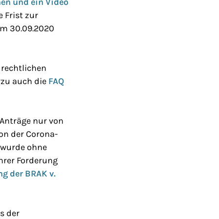
en und ein Video
e Frist zur
um 30.09.2020
rechtlichen
erzu auch die
FAQ
Anträge nur von
von der Corona-
 wurde ohne
hrer Forderung
ng der BRAK v.
s der