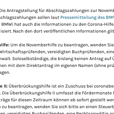
 Die Antragstellung für Abschlagszahlungen zur Novemb
bschlagszahlungen sollen laut
Pressemitteilung des B
 BMWi hat auch die Informationen zu den Corona-Hilfe
isiert. Nach den dort veröffentlichen Informationen gilt
lfe:
Um die Novemberhilfe zu beantragen, wenden Sie s
Wirtschaftsprüfenden, vereidigten Buchprüfenden, ein
walt. Soloselbständige, die bislang keinen Antrag auf
nnen mit dem Direktantrag im eigenen Namen (ohne prü
agen.
 II:
Überbrückungshilfe ist ein Zuschuss bei coronab
Die Überbrückungshilfe II umfasst die Fördermonate
räge für diesen Zeitraum können ab sofort gestellt we
 zu beantragen, wenden Sie sich bitte an einen Steuer
en, vereidigten Buchprüfenden, eine Rechtsanwältin o