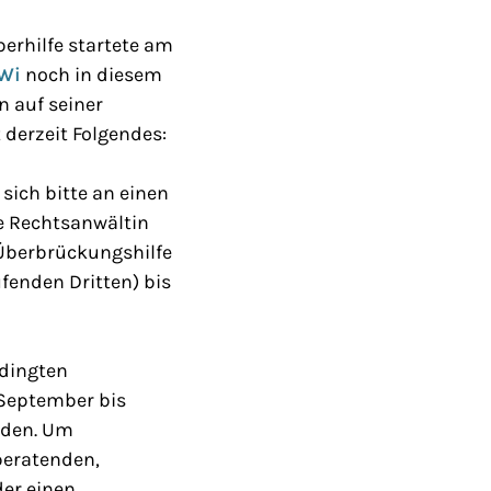
erhilfe startete am
MWi
noch in diesem
n auf seiner
 derzeit Folgendes:
ich bitte an einen
e Rechtsanwältin
 Überbrückungshilfe
fenden Dritten) bis
edingten
 September bis
rden. Um
beratenden,
der einen