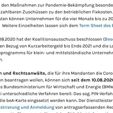
von den Maßnahmen zur Pandemie-Bekämpfung besonder
kzahlbaren Zuschüssen zu den betrieblichen Fixkosten.
osten können Unternehmen für die vier Monate bis zu 2
. Weitere Einzelheiten lassen sich dem
Term Sheet des
08.2020 hat der Koalitionsausschuss beschlossen (
Bes
den Bezug von Kurzarbeitergeld bis Ende 2021 und die L
programms für klein- und mittelständische Unterneh
n.
n und Rechtsanwälte,
die für ihre Mandanten die Cor
n beantragen wollen, können sich
seit dem 10.08.202
es Bundesministerium für Wirtschaft und Energie (BM
i unterschiedliche Verfahren bereit: Das sog. PIN-Verfa
die beA-Karte eingesetzt werden kann. Der Dienstleiste
egistrierung und Anmeldung
von antragserfassenden Re