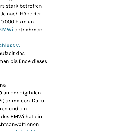
s stark betroffen
 Je nach Höhe der
00.000 Euro an
 BMWi
entnehmen.
chluss v.
aufzeit des
men bis Ende dieses
ona-
0
an der digitalen
Wi) anmelden. Dazu
hren und ein
r des BMWi hat ein
chtsanwältinnen