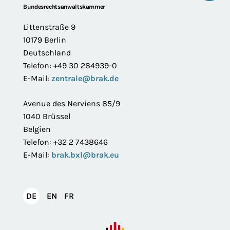
Footer
Bundesrechtsanwaltskammer
Littenstraße 9
10179 Berlin
Deutschland
Telefon: +49 30 284939-0
E-Mail:
zentrale@brak.de
Avenue des Nerviens 85/9
1040 Brüssel
Belgien
Telefon: +32 2 7438646
E-Mail:
brak.bxl@brak.eu
English
Français
DE
EN
FR
Deutsch