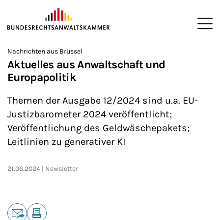
ZUM HAUPTINHALT SPRINGEN
Me
Sie befinden sich hier:
Nachrichten aus Brüssel
Startseite
Newsroom
News
>
>
>
Aktuelles aus Anwaltschaft und
Europapolitik
Themen der Ausgabe 12/2024 sind u.a. EU-
Justizbarometer 2024 veröffentlicht;
Veröffentlichung des Geldwäschepakets;
Leitlinien zu generativer KI
21.06.2024
Newsletter
Teilen