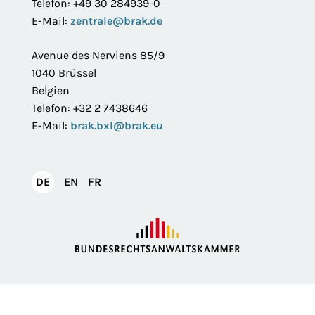
Telefon: +49 30 284939-0
E-Mail:
zentrale@brak.de
Avenue des Nerviens 85/9
1040 Brüssel
Belgien
Telefon: +32 2 7438646
E-Mail:
brak.bxl@brak.eu
English
Français
DE
EN
FR
Deutsch
Impressum
Datenschutzerklärung
Privatsphäre