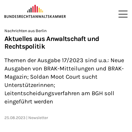
ZUM HAUPTINHALT SPRINGEN
Me
Sie befinden sich hier:
Nachrichten aus Berlin
Startseite
Newsroom
News
>
>
>
Aktuelles aus Anwaltschaft und
Rechtspolitik
Themen der Ausgabe 17/2023 sind u.a.: Neue
Ausgaben von BRAK-Mitteilungen und BRAK-
Magazin; Soldan Moot Court sucht
Unterstützerinnen;
Leitentscheidungsverfahren am BGH soll
eingeführt werden
25.08.2023
Newsletter