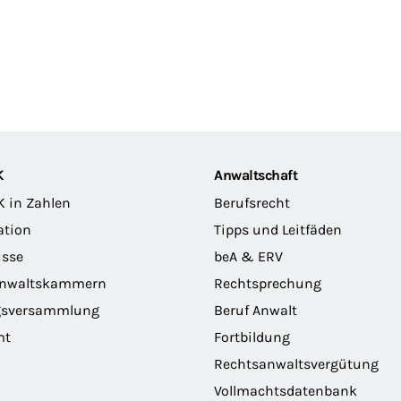
K
Anwaltschaft
K in Zahlen
Berufsrecht
ation
Tipps und Leitfäden
sse
beA & ERV
anwaltskammern
Rechtsprechung
gsversammlung
Beruf Anwalt
mt
Fortbildung
Rechtsanwaltsvergütung
Vollmachtsdatenbank