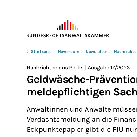
ZUM HAUPTINHALT SPRINGEN
Sie befinden sich hier:
>
Startseite
>
Newsroom
>
Newsletter
>
Nachrichte
Nachrichten aus Berlin | Ausgabe 17/2023
Geldwäsche-Prävention
meldepflichtigen Sach
Anwältinnen und Anwälte müssen
Verdachtsmeldung an die Financia
Eckpunktepapier gibt die FIU nun