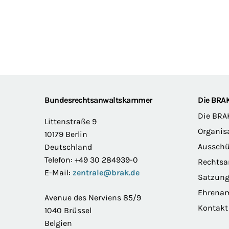
Footer
Bundesrechtsanwaltskammer
Die BRA
Die BRA
Littenstraße 9
Organis
10179 Berlin
Ausschü
Deutschland
Telefon: +49 30 284939-0
Rechts
E-Mail:
zentrale@brak.de
Satzun
Ehrena
Avenue des Nerviens 85/9
Kontakt
1040 Brüssel
Belgien