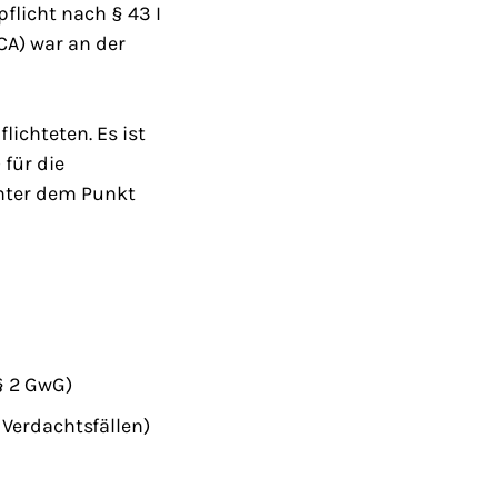
flicht nach § 43 I
CA) war an der
lichteten. Es ist
) für die
unter dem Punkt
§ 2 GwG)
 Verdachtsfällen)