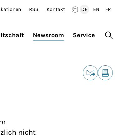
ikationen
RSS
Kontakt
DE
EN
FR
Deutsch
English
Francais
ltschaft
Newsroom
Service
Suche öffne
Teilen
E-Mail
Drucken
em
zlich nicht