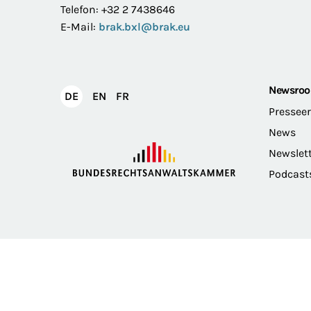
Telefon: +32 2 7438646
E-Mail:
brak.bxl@brak.eu
Newsro
English
Français
DE
EN
FR
Deutsch
Pressee
News
Newslet
Podcast