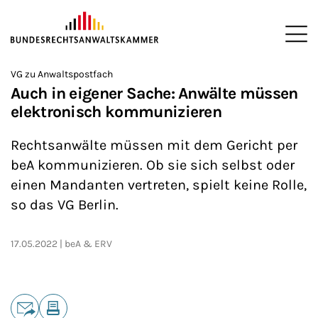
ZUM HAUPTINHALT SPRINGEN
Me
Sie befinden sich hier:
VG zu Anwaltspostfach
Startseite
Newsroom
News
>
>
>
Auch in eigener Sache: Anwälte müssen
elektronisch kommunizieren
Rechtsanwälte müssen mit dem Gericht per
beA kommunizieren. Ob sie sich selbst oder
einen Mandanten vertreten, spielt keine Rolle,
so das VG Berlin.
17.05.2022
beA & ERV
Teilen