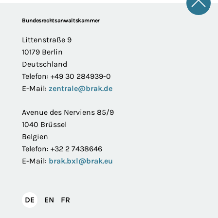
Zum 
Footer
Bundesrechtsanwaltskammer
Littenstraße 9
10179 Berlin
Deutschland
Telefon: +49 30 284939-0
E-Mail:
zentrale@brak.de
Avenue des Nerviens 85/9
1040 Brüssel
Belgien
Telefon: +32 2 7438646
E-Mail:
brak.bxl@brak.eu
English
Français
DE
EN
FR
Deutsch