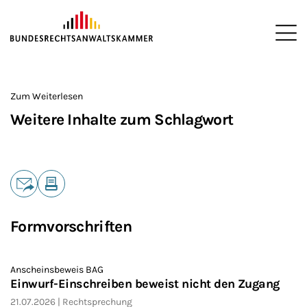
ZUM HAUPTINHALT SPRINGEN
Me
Sie befinden sich hier:
Startseite
>
Zum Weiterlesen
Weitere Inhalte zum Schlagwort
Teilen
E-Mail
Drucken
Formvorschriften
Anscheinsbeweis BAG
Einwurf-Einschreiben beweist nicht den Zugang
21.07.2026
Rechtsprechung