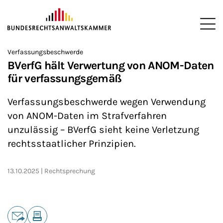
ZUM HAUPTINHALT SPRINGEN
Me
Sie befinden sich hier:
Verfassungsbeschwerde
Startseite
Newsroom
News
>
>
>
BVerfG hält Verwertung von ANOM-Daten
für verfassungsgemäß
Verfassungsbeschwerde wegen Verwendung
von ANOM-Daten im Strafverfahren
unzulässig – BVerfG sieht keine Verletzung
rechtsstaatlicher Prinzipien.
13.10.2025
Rechtsprechung
Teilen