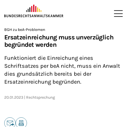
ZUM HAUPTINHALT SPRINGEN
Me
Sie befinden sich hier:
BGH zu beA-Problemen
Startseite
Newsroom
News
>
>
>
Ersatzeinreichung muss unverzüglich
begründet werden
Funktioniert die Einreichung eines
Schriftsatzes per beA nicht, muss ein Anwalt
dies grundsätzlich bereits bei der
Ersatzeinreichung begründen.
20.01.2023
Rechtsprechung
Teilen